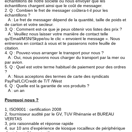
échantillons de notre société ou nous envoyer que les
échantillons chargent ainsi que le coût de messager.
2. Q : Combien le fret de messager coûtera-t-il pour les
échantillons ?
A : Le fret de messager dépend de la quantité, taille de poids et
de carton et votre secteur.
3. Q : Comment est-ce que je peux obtenir vos listes des prix ?
A : Veuillez nous laisser votre manière de contact telle
qu'Email/MSN/Skype/ou le clic « envoient le message ». Nous
entrerons en contact à vous et te passerons notre feuille de
citation.
4. Q : Pouvez-vous arranger le transport pour nous ?
A : Oui, nous pouvons nous charger du transport par la mer ou
par avion.
5. Q : Quel est votre terme habituel de paiement pour des ordres
?
A : Nous acceptons des termes de carte des syndicats
PayPal/LC/Credit de T/T /West
6. Q : Quelle est la garantie de vos produits ?
A : un an
Pourquoi nous ?
1, ISO9001 : certification 2008
2, fournisseur audité par le GV, TUV Rhénanie et BUREAU
VERITAS
3, prix raisonnable et réponse rapide
4, sur 10 ans d'expérience de kiosque rocailleux de périphérique