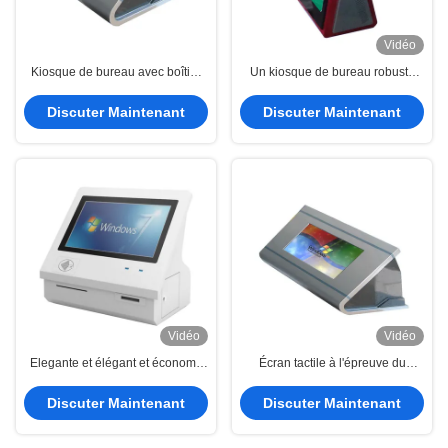
Vidéo
Kiosque de bureau avec boîtier
Un kiosque de bureau robuste
en acier durable
avec une petite empreinte
Discuter Maintenant
Discuter Maintenant
Vidéo
Vidéo
Elegante et élégant et économe
Écran tactile à l'épreuve du
en espace
vandalisme 15" du kiosque de
bureau en acier rocailleux IR de
Discuter Maintenant
Discuter Maintenant
clôture - 19"