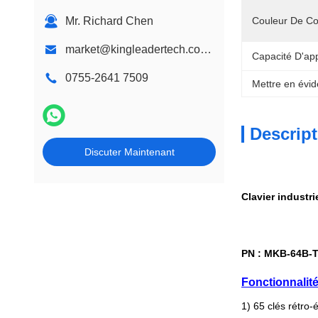
Kiosque de signage de Digital
Mr. Richard Chen
Couleur De Co
market@kingleadertech.com echo@kingleadertech.com
Capacité D'ap
0755-2641 7509
Mettre en évid
Descript
Discuter Maintenant
Clavier industr
PN : MKB-64B-
Fonctionnalité
1) 65 clés rétro