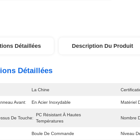
tions Détaillées
Description Du Produit
ions Détaillées
La Chine
Certificati
anneau Avant:
En Acier Inoxydable
Matériel 
PC Résistant À Hautes 
essus De Touche:
Nombre D
Températures
Boule De Commande
Niveau De