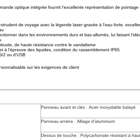
mande optique intégrée fournit l'excellente représentation de pointa
rotrudent de voyage avec la légende laser-gravée à l'eau-forte, excellent
au
ctionner dans les environnements durs et bas-allumés, lui faisant l'idé
s
robuste, de haute résistance contre le vandalisme
 et à l'épreuve des liquides, condition du rassemblement IP65
PS/2 ou d'USB
rsonnalisable sur les exigences de client
Panneau avant et clés : Acier inoxydable balayé
Panneau arrière : Alliage d'aluminium
Dessus de touche : Polycarbonate résistant à hau