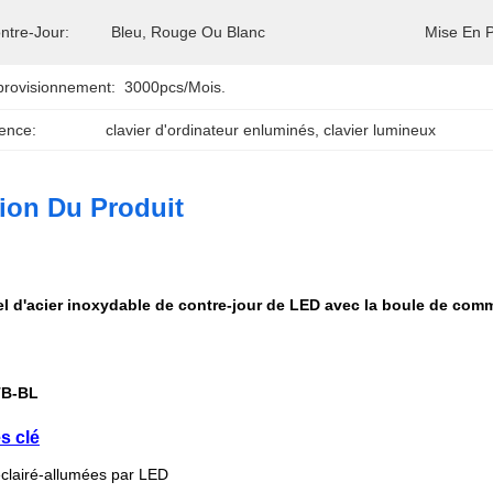
ntre-Jour:
Bleu, Rouge Ou Blanc
Mise En 
provisionnement:
3000pcs/mois.
ence:
clavier d'ordinateur enluminés
, 
clavier lumineux
ion Du Produit
iel d'acier inoxydable de contre-jour de LED avec la boule de com
TB-BL
s clé
-éclairé-allumées par LED