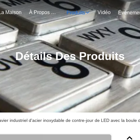
La Maison
À Propos De Nous
Vidéo
Produits
Détails Des Produits
avier industriel d'acier inoxydable de contre-jour de LED avec la boul