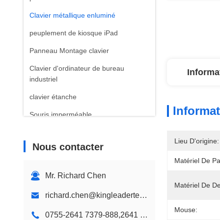
Clavier métallique enluminé
peuplement de kiosque iPad
Panneau Montage clavier
Clavier d'ordinateur de bureau
Informa
industriel
clavier étanche
Informat
Souris imperméable
clavier en plastique
Lieu D'origine:
Nous contacter
Clavier de couleur des enfants
Matériel De P
Mur Mont kiosque
Mr. Richard Chen
Kiosque de bureau
Matériel De D
richard.chen@kingleadertech.com
Conception de kiosque personnalisé
Mouse:
0755-2641 7379-888,2641 9575