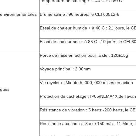
Température de stockage : - 40 C + à 80 C
s environnementales
Brume saline : 96 heures, le CEI 60512-6
Essai de chaleur humide + à 40 C : 21 jours, le C
Essai de chaleur sec + à 85 C : 10 jours, le CEI 6
Force de mise en action pour la clé : 120±15g
Voyage principal : 2.00mm
Vie (cycles) : Minute 5, 000, 000 mises en action
iques
Protection de cachetage : IP65/NEMA4X de l'avan
Résistance de vibration : 5 hertz -200 hertz, le C
Résistance aux chocs : 3 axe 150 m/s - 11 Mme, 