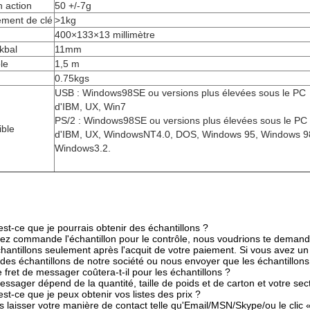
 action
50 +/-7g
ment de clé
>1kg
400×133×13 millimètre
kbal
11mm
le
1,5 m
0.75kgs
USB : Windows98SE ou versions plus élevées sous le PC
d'IBM, UX, Win7
PS/2 : Windows98SE ou versions plus élevées sous le PC
ble
d'IBM, UX, WindowsNT4.0, DOS, Windows 95, Windows 9
Windows3.2.
st-ce que je pourrais obtenir des échantillons ?
z commande l'échantillon pour le contrôle, nous voudrions te demander
chantillons seulement après l'acquit de votre paiement. Si vous avez
des échantillons de notre société ou nous envoyer que les échantillons
 fret de messager coûtera-t-il pour les échantillons ?
ssager dépend de la quantité, taille de poids et de carton et votre sec
st-ce que je peux obtenir vos listes des prix ?
s laisser votre manière de contact telle qu'Email/MSN/Skype/ou le clic