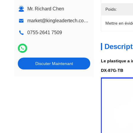
Kiosque de signage de Digital
Mr. Richard Chen
Poids:
market@kingleadertech.com echo@kingleadertech.com
Mettre en évid
0755-2641 7509
Descript
Le plastique a i
Discuter Maintenant
DX-87G-TB