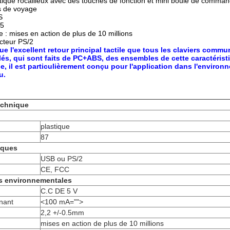
astique rocailleux avec des touches de fonction et mini boule de comma
és de voyage
S
65
le : mises en action de plus de 10 millions
cteur PS/2
e l'excellent retour principal tactile que tous les claviers commun
clés, qui sont faits de PC+ABS, des ensembles de cette caractéris
, il est particulièrement conçu pour l'application dans l'environne
u.
echnique
plastique
87
iques
USB ou PS/2
CE, FCC
es environnementales
C.C DE 5 V
nant
<100 mA="">
2,2 +/-0.5mm
mises en action de plus de 10 millions