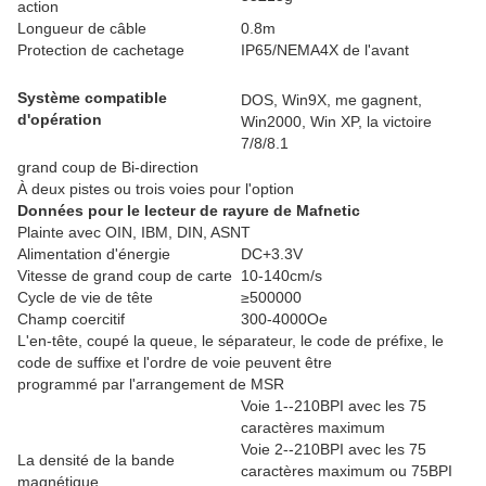
action
Longueur de câble
0.8m
Protection de cachetage
IP65/NEMA4X de l'avant
Système compatible
DOS, Win9X, me gagnent,
d'opération
Win2000, Win XP, la victoire
7/8/8.1
grand coup de Bi-direction
À deux pistes ou trois voies pour l'option
Données pour le lecteur de rayure de Mafnetic
Plainte avec OIN, IBM, DIN, ASNT
Alimentation d'énergie
DC+3.3V
Vitesse de grand coup de carte
10-140cm/s
Cycle de vie de tête
≥500000
Champ coercitif
300-4000Oe
L'en-tête, coupé la queue, le séparateur, le code de préfixe, le
code de suffixe et l'ordre de voie peuvent être
programmé par l'arrangement de MSR
Voie 1--210BPI avec les 75
caractères maximum
Voie 2--210BPI avec les 75
La densité de la bande
caractères maximum ou 75BPI
magnétique