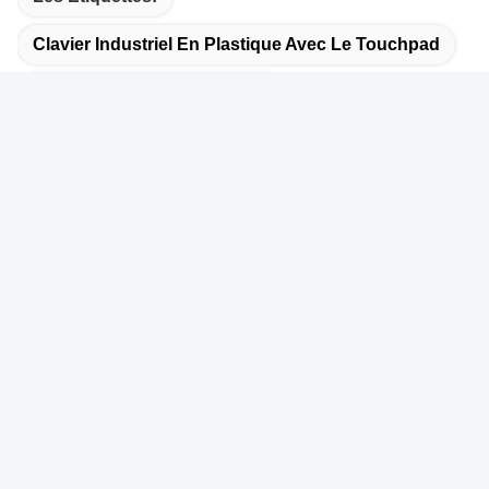
Clavier Industriel En Plastique Avec Le Touchpad
Clavier Numérique Industriel
Clavier Industriel En Plastique Imperméable Avec Le 
Contactez rapidement
Adresse
le 3ème étage, la zone C, Jin Fu évitent le parc scientifique,
Le Zhu Jiao, Bu de Huang mA, Subdistrict de Cheng de
coup, secteur de Bao'an, Shenzhen, Guangdong, Chine
Télégramme
86-755-26417379-888