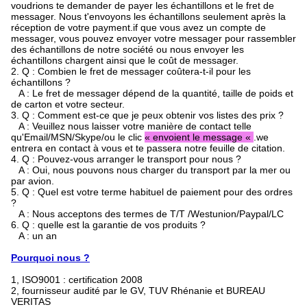
voudrions te demander de payer les échantillons et le fret de
messager. Nous t'envoyons les échantillons seulement après la
réception de votre payment.if que vous avez un compte de
messager, vous pouvez envoyer votre messager pour rassembler
des échantillons de notre société ou nous envoyer les
échantillons chargent ainsi que le coût de messager.
2.
Q : Combien le fret de messager coûtera-t-il pour les
échantillons ?
A : Le fret de messager dépend de la quantité, taille de poids et
de carton et votre secteur.
3.
Q : Comment est-ce que je peux obtenir vos listes des prix ?
A : Veuillez nous laisser votre manière de contact telle
qu'Email/MSN/Skype/ou le clic
« envoient le message «
.we
entrera en contact à vous et te passera notre feuille de citation.
4.
Q : Pouvez-vous arranger le transport pour nous ?
A : Oui, nous pouvons nous charger du transport par la mer ou
par avion.
5.
Q : Quel est votre terme habituel de paiement pour des ordres
?
A : Nous acceptons des termes de T/T /Westunion/Paypal/LC
6.
Q : quelle est la garantie de vos produits ?
A : un an
Pourquoi nous ?
1, ISO9001 : certification 2008
2, fournisseur audité par le GV, TUV Rhénanie et BUREAU
VERITAS