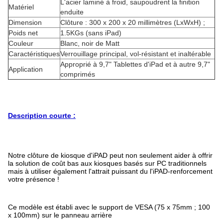
L'acier laminé à froid, saupoudrent la finition
Matériel
enduite
Dimension
Clôture : 300 x 200 x 20 millimètres (LxWxH) ;
Poids net
1.5KGs (sans iPad)
Couleur
Blanc, noir de Matt
Caractéristiques
Verrouillage principal, vol-résistant et inaltérable
Approprié à 9,7" Tablettes d'iPad et à autre 9,7"
Application
comprimés
Description courte :
Notre clôture de kiosque d'iPAD peut non seulement aider à offrir
la solution de coût bas aux kiosques basés sur PC traditionnels
mais à utiliser également l'attrait puissant du l'iPAD-renforcement
votre présence !
Ce modèle est établi avec le support de VESA (75 x 75mm ; 100
x 100mm) sur le panneau arrière