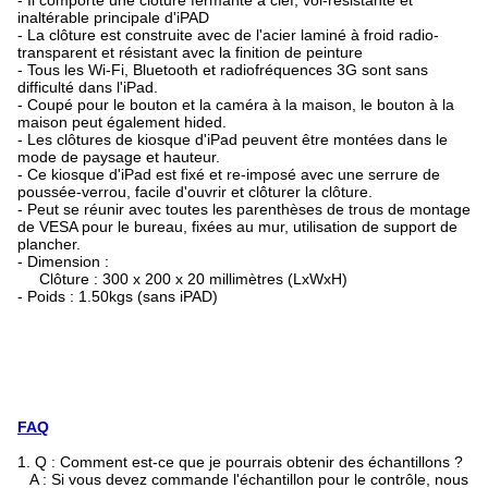
- Il comporte une clôture fermante à clef, vol-résistante et
inaltérable principale d'iPAD
- La clôture est construite avec de l'acier laminé à froid radio-
transparent et résistant avec la finition de peinture
- Tous les Wi-Fi, Bluetooth et radiofréquences 3G sont sans
difficulté dans l'iPad.
- Coupé pour le bouton et la caméra à la maison, le bouton à la
maison peut également hided.
- Les clôtures de kiosque d'iPad peuvent être montées dans le
mode de paysage et hauteur.
- Ce kiosque d'iPad est fixé et re-imposé avec une serrure de
poussée-verrou, facile d'ouvrir et clôturer la clôture.
- Peut se réunir avec toutes les parenthèses de trous de montage
de VESA pour le bureau, fixées au mur, utilisation de support de
plancher.
- Dimension :
Clôture : 300 x 200 x 20 millimètres (LxWxH)
- Poids : 1.50kgs (sans iPAD)
FAQ
1.
Q : Comment est-ce que je pourrais obtenir des échantillons ?
A : Si vous devez commande l'échantillon pour le contrôle, nous