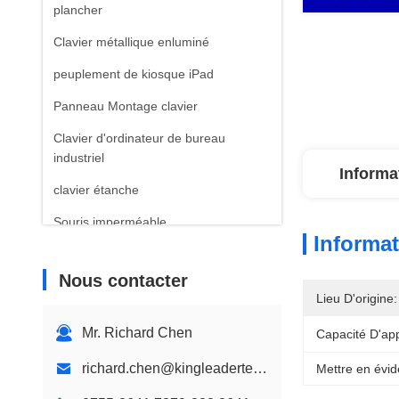
plancher
Clavier métallique enluminé
peuplement de kiosque iPad
Panneau Montage clavier
Clavier d'ordinateur de bureau
industriel
Informa
clavier étanche
Souris imperméable
Informat
clavier en plastique
Nous contacter
Clavier de couleur des enfants
Lieu D'origine:
Mur Mont kiosque
Mr. Richard Chen
Capacité D'ap
Kiosque de bureau
richard.chen@kingleadertech.com
Mettre en évid
Conception de kiosque personnalisé