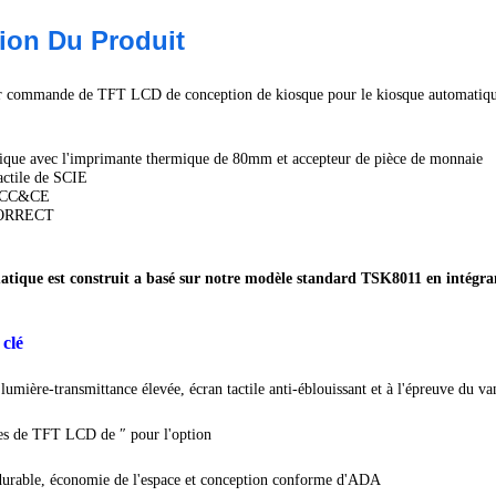
ion Du Produit
sur commande de TFT LCD de conception de kiosque pour le kiosque automatiq
ique avec l'imprimante thermique de 80mm et accepteur de pièce de monnaie
actile de SCIE
 FCC&CE
ORRECT
atique est construit a basé sur notre modèle standard TSK8011 en intégr
 clé
, lumière-transmittance élevée, écran tactile anti-éblouissant et à l'épreuve du 
ges de TFT LCD de ″ pour l'option
 durable, économie de l'espace et conception conforme d'ADA