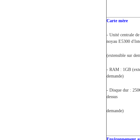
Carte mère
- Unité centrale de
noyau E5300 d'In
(extensible sur de
- RAM : 1GB (exte
demande)
- Disque dur : 250
dessus
demande)
Environnement a