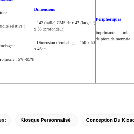
Dimensions
ture
Périphériques
- 142 (taille) CMS de x 47 (largeur)
ité relative :
x 38 (profondeur)
imprimante thermique
de pièce de monnaie
- Dimension d'emballage : 150 x 60
tockage :
x 46cm
rométrie : 5%~95%
es:
Kiosque Personnalisé
Conception Du Kios