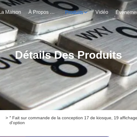
La Maison
À Propos De Nous
Vidéo
Produits
Détails Des Produits
>
″ Fait sur commande de la conception 17 de kiosque, 19 afficha
d'option