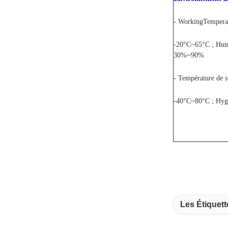
- WorkingTempera
-20°C~65°C ; Humid
30%~90%
- Température de s
-40°C~80°C ; Hyg
Les Étiquett