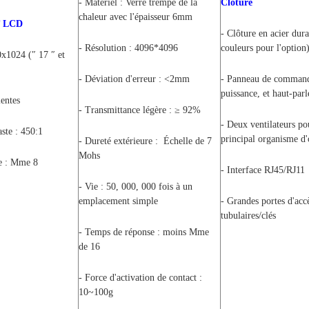
- Matériel : Verre trempé de la
Clôture
chaleur avec l'épaisseur 6mm
T LCD
- Clôture en acier dura
- Résolution : 4096*4096
couleurs pour l'option
0x1024 (″ 17 ″ et
- Déviation d'erreur : <2mm
- Panneau de command
puissance, et haut-parl
lentes
- Transmittance légère : ≥ 92%
- Deux ventilateurs pou
aste : 450:1
principal organisme d
- Dureté extérieure : Échelle de 7
Mohs
e : Mme 8
- Interface RJ45/RJ11
- Vie : 50, 000, 000 fois à un
emplacement simple
- Grandes portes d'accè
tubulaires/clés
- Temps de réponse : moins Mme
de 16
- Force d'activation de contact :
10~100g