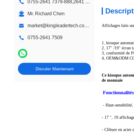
0755-2641 7379-888,2641 9575
Kiosque de signage de Digital
Descript
Mr. Richard Chen
market@kingleadertech.com echo@kingleadertech.com
Affichages faits 
0755-2641 7509
1, kiosque automat
2, 17" /19" écran t
3, conformité de
4, OEM&ODM C
Discuter Maintenant
Ce kiosque autom
de monnaie
Fonctionnalités
- Haut-sensibilité
- 17 ″, 19 afficha
- Clôture en acier