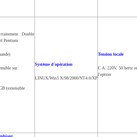
 traitement : Double
tel Pentium
mande)
Tension locale
Système d'opération
nsible sur
C.A. 220V, 50 hertz o
l'option
LINUX/Win3.X/98/2000/NT4.0/XP
GB (extensible
mbiant