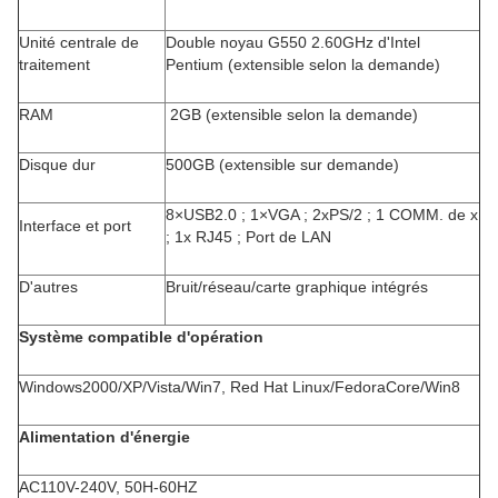
Unité centrale de
Double noyau G550 2.60GHz d'Intel
traitement
Pentium (extensible selon la demande)
RAM
2GB (extensible selon la demande)
Disque dur
500GB (extensible sur demande)
8×USB2.0 ; 1×VGA ; 2xPS/2 ; 1 COMM. de x
Interface et port
; 1x RJ45 ; Port de LAN
D'autres
Bruit/réseau/carte graphique intégrés
Système compatible d'opération
Windows2000/XP/Vista/Win7, Red Hat Linux/FedoraCore/Win8
Alimentation d'énergie
AC110V-240V, 50H-60HZ