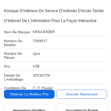
Kiosque D'intérieur De Service D'individu D'écran Tactile
D'Internet De L'information Pour La Façon Interactive
KINGLEADER
Nom De Marque:
Numéro De
TSK8017
Modèle:
Nombre De
1pcs
Pièces:
US$
Prix:
Détails De
1PCS/CTN
L'emballage:
Conditions De
T / T, Paypal
Paiement:
Obtenez Le Meilleur Prix
Discuter Maintenant
Informations Détaillées
Description Du Produit