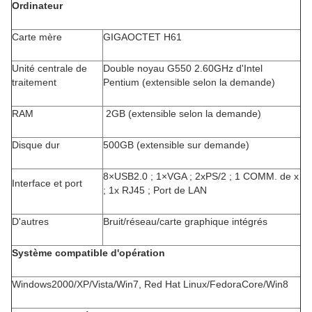
Ordinateur
Carte mère
GIGAOCTET H61
Unité centrale de
Double noyau G550 2.60GHz d'Intel
traitement
Pentium (extensible selon la demande)
RAM
2GB (extensible selon la demande)
Disque dur
500GB (extensible sur demande)
8×USB2.0 ; 1×VGA ; 2xPS/2 ; 1 COMM. de x
Interface et port
; 1x RJ45 ; Port de LAN
D'autres
Bruit/réseau/carte graphique intégrés
Système compatible d'opération
Windows2000/XP/Vista/Win7, Red Hat Linux/FedoraCore/Win8