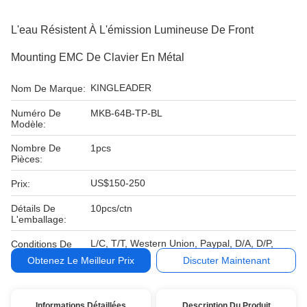
L'eau Résistent À L'émission Lumineuse De Front
Mounting EMC De Clavier En Métal
KINGLEADER
Nom De Marque:
Numéro De
MKB-64B-TP-BL
Modèle:
Nombre De
1pcs
Pièces:
US$150-250
Prix:
Détails De
10pcs/ctn
L'emballage:
L/C, T/T, Western Union, Paypal, D/A, D/P,
Conditions De
MoneyGram
Paiement:
Obtenez Le Meilleur Prix
Discuter Maintenant
Informations Détaillées
Description Du Produit