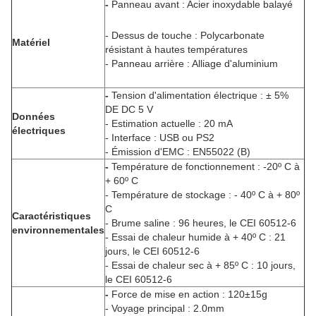
-
Panneau avant : Acier inoxydable balayé
- Dessus de touche : Polycarbonate
Matériel
résistant à hautes températures
- Panneau arrière : Alliage d'aluminium
-
Tension d'alimentation électrique : ± 5%
DE DC 5 V
Données
- Estimation actuelle : 20 mA
électriques
- Interface : USB ou PS2
- Émission d'EMC : EN55022 (B)
-
Température de fonctionnement : -20º C à
+ 60º C
- Température de stockage : - 40º C à + 80º
C
Caractéristiques
- Brume saline : 96 heures, le CEI 60512-6
environnementales
- Essai de chaleur humide à + 40º C : 21
jours, le CEI 60512-6
- Essai de chaleur sec à + 85º C : 10 jours,
le CEI 60512-6
-
Force de mise en action : 120±15g
- Voyage principal : 2.0mm