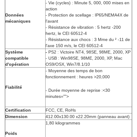
- Vie (cycles) : Minute 5, 000, 000 mises en
action
Données
- Protection de scellage : IP65/NEMA4X de
mécaniques
l'avant
- Résistance de vibration : 5 hertz -200
hertz, le CEI 60512-4
- Résistance aux chocs : 3 Mme du ² -11 de
l'axe 150 m/s, le CEI 60512-4
Système
-
PS2 : Victoire NT4, 98SE, 98ME, 2000, XP
compatible
- USB : Win98SE, 98ME, 2000, XP, Mac
d'opération
OS9/OSX, Win7/8.1/10
- Moyenne des temps de bon
fonctionnement : heures >20,000
Fiabilité
- Durée moyenne de reprise :<30
minutes="">
Certification
FCC, CE, RoHs
Dimension
412.00x130.00 x22.20mm (panneau avant)
1,80 kilogrammes
Poids