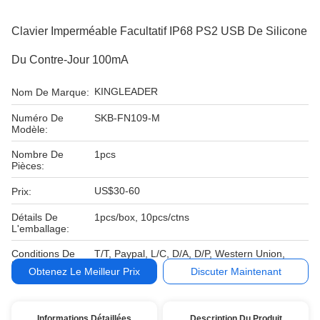
Clavier Imperméable Facultatif IP68 PS2 USB De Silicone
Du Contre-Jour 100mA
KINGLEADER
Nom De Marque:
Numéro De
SKB-FN109-M
Modèle:
Nombre De
1pcs
Pièces:
US$30-60
Prix:
Détails De
1pcs/box, 10pcs/ctns
L'emballage:
Conditions De
T/T, Paypal, L/C, D/A, D/P, Western Union,
Paiement:
Obtenez Le Meilleur Prix
Discuter Maintenant
Informations Détaillées
Description Du Produit