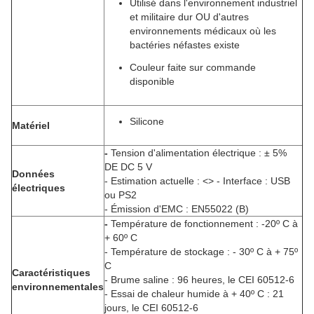
Utilisé dans l'environnement industriel
et militaire dur OU d'autres
environnements médicaux où les
bactéries néfastes existe
Couleur faite sur commande
disponible
Silicone
Matériel
-
Tension d'alimentation électrique : ± 5%
DE DC 5 V
Données
- Estimation actuelle : <> - Interface : USB
électriques
ou PS2
- Émission d'EMC : EN55022 (B)
-
Température de fonctionnement : -20º C à
+ 60º C
- Température de stockage : - 30º C à + 75º
C
Caractéristiques
- Brume saline : 96 heures, le CEI 60512-6
environnementales
- Essai de chaleur humide à + 40º C : 21
jours, le CEI 60512-6