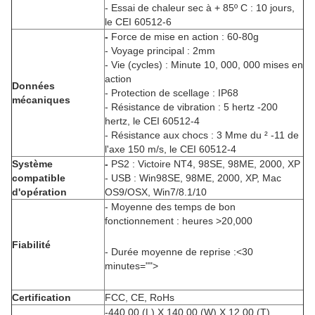
- Essai de chaleur sec à + 85º C : 10 jours,
le CEI 60512-6
-
Force de mise en action : 60-80g
- Voyage principal : 2mm
- Vie (cycles) : Minute 10, 000, 000 mises en
action
Données
- Protection de scellage : IP68
mécaniques
- Résistance de vibration : 5 hertz -200
hertz, le CEI 60512-4
- Résistance aux chocs : 3 Mme du ² -11 de
l'axe 150 m/s, le CEI 60512-4
Système
-
PS2 : Victoire NT4, 98SE, 98ME, 2000, XP
compatible
- USB : Win98SE, 98ME, 2000, XP, Mac
d'opération
OS9/OSX, Win7/8.1/10
- Moyenne des temps de bon
fonctionnement : heures >20,000
Fiabilité
- Durée moyenne de reprise :<30
minutes="">
Certification
FCC, CE, RoHs
-440,00 (L) X 140,00 (W) X 12,00 (T)