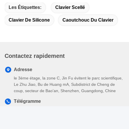
Les Étiquettes:
Clavier Scellé
Clavier De Silicone
Caoutchouc Du Clavier
Contactez rapidement
Adresse
le 3ème étage, la zone C, Jin Fu évitent le parc scientifique,
Le Zhu Jiao, Bu de Huang mA, Subdistrict de Cheng de
coup, secteur de Bao'an, Shenzhen, Guangdong, Chine
Télégramme
86-755-26417379-888
E-mail
richard.chen@kingleadertech.com