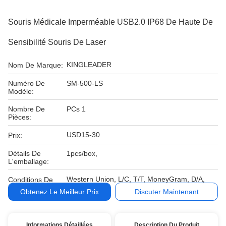
Souris Médicale Imperméable USB2.0 IP68 De Haute De
Sensibilité Souris De Laser
KINGLEADER
Nom De Marque:
Numéro De
SM-500-LS
Modèle:
Nombre De
PCs 1
Pièces:
USD15-30
Prix:
Détails De
1pcs/box,
L'emballage:
Western Union, L/C, T/T, MoneyGram, D/A,
Conditions De
D/P
Paiement:
Obtenez Le Meilleur Prix
Discuter Maintenant
Informations Détaillées
Description Du Produit