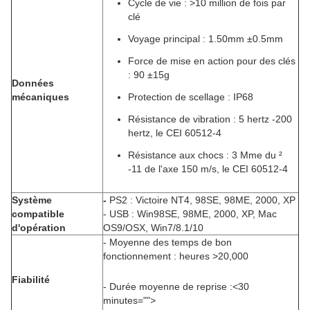
Cycle de vie : >10 million de fois par
clé
Voyage principal : 1.50mm ±0.5mm
Force de mise en action pour des clés
: 90 ±15g
Données
mécaniques
Protection de scellage : IP68
Résistance de vibration : 5 hertz -200
hertz, le CEI 60512-4
Résistance aux chocs : 3 Mme du ²
-11 de l'axe 150 m/s, le CEI 60512-4
Système
-
PS2 : Victoire NT4, 98SE, 98ME, 2000, XP
compatible
- USB : Win98SE, 98ME, 2000, XP, Mac
d'opération
OS9/OSX, Win7/8.1/10
- Moyenne des temps de bon
fonctionnement : heures >20,000
Fiabilité
- Durée moyenne de reprise :<30
minutes="">