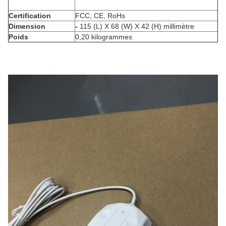
Certification
FCC, CE, RoHs
Dimension
-
115 (L) X 68 (W) X 42 (H) millimètre
Poids
0,20 kilogrammes