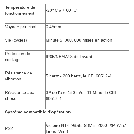
Température de
-20º C à + 60º C
fonctionnement
Voyage principal
0.45mm
Vie (cycles)
Minute 5, 000, 000 mises en action
Protection de
IP65/NEMA4X de l'avant
scellage
Résistance de
5 hertz - 200 hertz, le CEI 60512-4
vibration
Résistance aux
3 ² de l'axe 150 m/s - 11 Mme, le CEI
chocs
60512-4
Système compatible d'opération
Victoire NT4, 98SE, 98ME, 2000, XP, Win7,
PS2
Linux, Win8