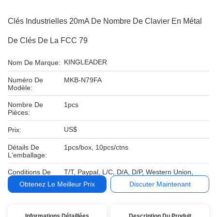
Clés Industrielles 20mA De Nombre De Clavier En Métal
De Clés De La FCC 79
KINGLEADER
Nom De Marque:
Numéro De
MKB-N79FA
Modèle:
Nombre De
1pcs
Pièces:
US$
Prix:
Détails De
1pcs/box, 10pcs/ctns
L'emballage:
Conditions De
T/T, Paypal, L/C, D/A, D/P, Western Union,
Paiement:
Obtenez Le Meilleur Prix
Discuter Maintenant
Informations Détaillées
Description Du Produit