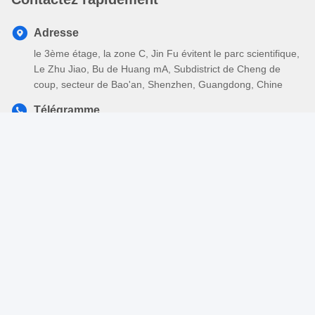
Adresse
le 3ème étage, la zone C, Jin Fu évitent le parc scientifique,
Le Zhu Jiao, Bu de Huang mA, Subdistrict de Cheng de
coup, secteur de Bao'an, Shenzhen, Guangdong, Chine
Télégramme
86-755-26417379-888
E-mail
richard.chen@kingleadertech.com
Politique de confidentialité
|
Plan du site
| La Chine est bonne.
Qualité Clavier d'ordinateur industriel Le fournisseur. 2011-2026
KINGLEADER Technology Company Tout. Les droits sont
réservés.