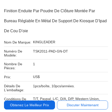
Finition Enduite Par Poudre De Clôture Montée Par
Bureau Réglable En Métal De Support De Kiosque D'Ipad
De Cou D'oie
KINGLEADER
Nom De Marque:
Numéro De
TSK2011-PAD-GN-DT
Modèle:
Nombre De
1
Pièces:
US$
Prix:
Détails De
1pcs/boîte, 10pcs/années.
L'emballage:
T/T, Paypal, L/C, D/A, D/P, Western Union,
Conditions De
MoneyGram
Paiement:
Obtenez Le Meilleur Prix
Discuter Maintenant