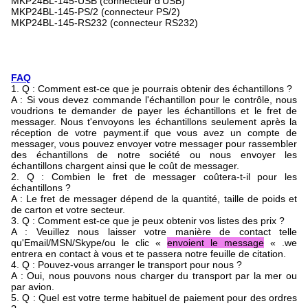
MKP24BL-145-USB (connecteur d'USB)
MKP24BL-145-PS/2 (connecteur PS/2)
MKP24BL-145-RS232 (connecteur RS232)
FAQ
1. Q : Comment est-ce que je pourrais obtenir des échantillons ?
A : Si vous devez commande l'échantillon pour le contrôle, nous
voudrions te demander de payer les échantillons et le fret de
messager. Nous t'envoyons les échantillons seulement après la
réception de votre payment.if que vous avez un compte de
messager, vous pouvez envoyer votre messager pour rassembler
des échantillons de notre société ou nous envoyer les
échantillons chargent ainsi que le coût de messager.
2. Q : Combien le fret de messager coûtera-t-il pour les
échantillons ?
A : Le fret de messager dépend de la quantité, taille de poids et
de carton et votre secteur.
3. Q : Comment est-ce que je peux obtenir vos listes des prix ?
A : Veuillez nous laisser votre manière de contact telle
qu'Email/MSN/Skype/ou le clic «
envoient le message
« .we
entrera en contact à vous et te passera notre feuille de citation.
4. Q : Pouvez-vous arranger le transport pour nous ?
A : Oui, nous pouvons nous charger du transport par la mer ou
par avion.
5. Q : Quel est votre terme habituel de paiement pour des ordres