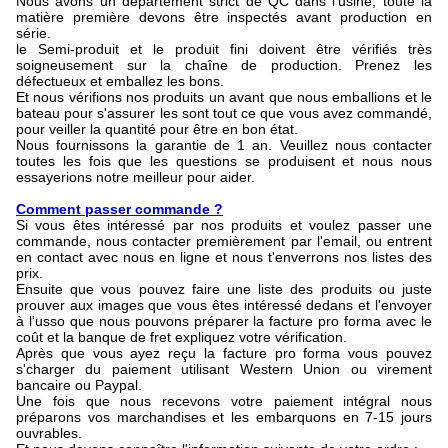
Nous avons un département strict de QC dans l'usine, toute la
matière première devons être inspectés avant production en
série.
le Semi-produit et le produit fini doivent être vérifiés très
soigneusement sur la chaîne de production. Prenez les
défectueux et emballez les bons.
Et nous vérifions nos produits un avant que nous emballions et le
bateau pour s'assurer les sont tout ce que vous avez commandé,
pour veiller la quantité pour être en bon état.
Nous fournissons la garantie de 1 an. Veuillez nous contacter
toutes les fois que les questions se produisent et nous nous
essayerions notre meilleur pour aider.
Comment passer commande ?
Si vous êtes intéressé par nos produits et voulez passer une
commande, nous contacter premièrement par l'email, ou entrent
en contact avec nous en ligne et nous t'enverrons nos listes des
prix.
Ensuite que vous pouvez faire une liste des produits ou juste
prouver aux images que vous êtes intéressé dedans et l'envoyer
à l'usso que nous pouvons préparer la facture pro forma avec le
coût et la banque de fret expliquez votre vérification.
Après que vous ayez reçu la facture pro forma vous pouvez
s'charger du paiement utilisant Western Union ou virement
bancaire ou Paypal.
Une fois que nous recevons votre paiement intégral nous
préparons vos marchandises et les embarquons en 7-15 jours
ouvrables.