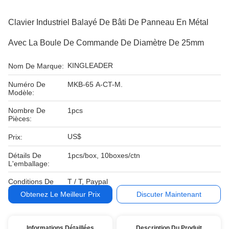
Clavier Industriel Balayé De Bâti De Panneau En Métal
Avec La Boule De Commande De Diamètre De 25mm
KINGLEADER
Nom De Marque:
Numéro De
MKB-65 A-CT-M.
Modèle:
Nombre De
1pcs
Pièces:
US$
Prix:
Détails De
1pcs/box, 10boxes/ctn
L'emballage:
Conditions De
T / T, Paypal
Paiement:
Obtenez Le Meilleur Prix
Discuter Maintenant
Informations Détaillées
Description Du Produit