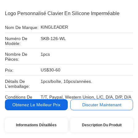
Logo Personnalisé Clavier En Silicone Imperméable
KINGLEADER
Nom De Marque:
Numéro De
SKB-126-WL
Modèle:
Nombre De
1pcs
Pièces:
US$30-60
Prix:
Détails De
1pcs/boîte, 10pcs/années.
L'emballage:
Conditions De
T/T, Paypal, Western Union, L/C, D/A, D/P, D/A
Paiement:
Obtenez Le Meilleur Prix
Discuter Maintenant
Informations Détaillées
Description Du Produit